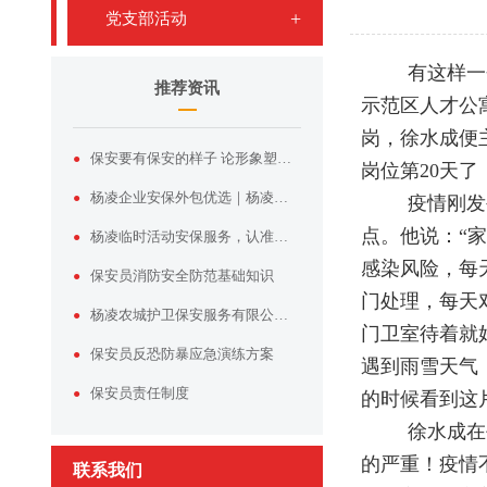
党支部活动
有这样一
推荐资讯
示范区人才公
岗，
徐水成
便
保安要有保安的样子 论形象塑造与服装价值的双向赋能
岗位第20天了
杨凌企业安保外包优选｜杨凌农城护卫保安服务有限公司专业护航
疫情刚发
点。他说：
“
杨凌临时活动安保服务，认准杨凌农城护卫保安服务有限公司
感染风险，每
保安员消防安全防范基础知识
门处理，每天
杨凌农城护卫保安服务有限公司——杨凌本土正规安保实力品牌
门卫室待着就
保安员反恐防暴应急演练方案
遇到雨雪天气
保安员责任制度
的时候看到这
徐水成
在
的严重！疫情
联系我们