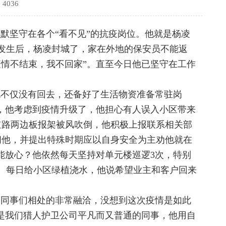
4036
默默坚守在各个
“看不见”的抗疫岗位。他就是杨凌
发生后，杨凌封城了，家在外地的保安员不能返
疫情不结束，我不回家”。直至今日他已坚守在工作
他不仅没有回去，还备好了生活物资准备常驻岗
里，他考虑到疫情升级了，他担心有人误入小区带来
道路两边板报架被风吹倒，他积极上报联系相关部
问他，并提出特殊时期应以自身安全为主劝他就在
能放心？他依然每天坚持对单元楼巡逻3次，特别
。每日给小区绿植浇水，他说希望业主和客户回来
、同事们相处的非常融洽，没想到这次疫情是如此
是我们猎人护卫公司平凡而又普通的同事，他用自