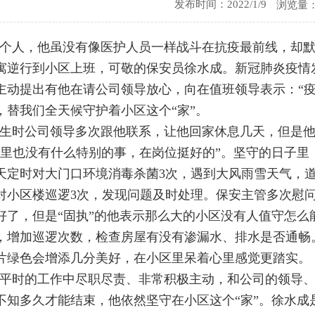
发布时间：2022/1/9
浏览量：
个人，他虽没有像医护人员一样战斗在抗疫最前线，却
寓逆行到小区上班，可敬的保安员徐水成。新冠肺炎疫情
主动提出有他在请公司领导放心，向在值班领导表示：“
，替我们全天候守护着小区这个“家”。
生时公司领导多次跟他联系，让他回家休息几天，但是
家里也没有什么特别的事，在岗位挺好的”。坚守的日子
天定时对大门口环境消毒杀菌3次，遇到大风雨雪天气，
对小区楼巡逻3次，发现问题及时处理。保安主管多次慰
好了，但是“固执”的他表示那么大的小区没有人值守怎么
，增加巡逻次数，检查房屋有没有渗漏水、排水是否通畅
片绿色会增添几分美好，在小区里呆着心里感觉更踏实。
平时的工作中尽职尽责、非常积极主动，和公司的领导
不知多久才能结束，他依然坚守在小区这个
“家”。
徐水成