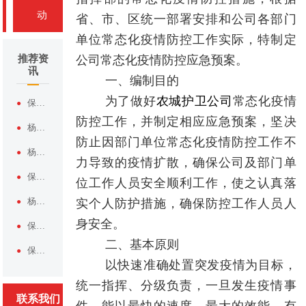
动
省、市、区统一部署安排和公司各部门
单位常态化疫情防控工作实际，特制定
推荐资
公司常态化疫情防控应急预案。
讯
一、编制目的
为了做好
农城护卫公司
常态化疫情
保安要有保安的样子 论形象塑造与服装价值的双向赋能
防控工作，并制定相应应急预案，坚决
杨凌企业安保外包优选｜杨凌农城护卫保安服务有限公司专业护航
防止因部门单位常态化疫情防控工作不
杨凌临时活动安保服务，认准杨凌农城护卫保安服务有限公司
力导致的疫情扩散，确保公司及部门单
保安员消防安全防范基础知识
位工作人员安全顺利工作，使之认真落
杨凌农城护卫保安服务有限公司——杨凌本土正规安保实力品牌
实个人防护措施，确保防控工作人员人
身安全。
保安员反恐防暴应急演练方案
二、基本原则
保安员责任制度
以快速准确处置突发疫情为目标，
统一指挥、分级负责，一旦发生疫情事
联系我们