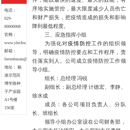
件，能以最快的速度、最大的效能，有
序地实施管控，最大限度减少人员伤亡
电话：
和财产损失，把疫情造成的损失和影响
029-
降到最低程度。
80000008
三、应急指挥小组
官网：
www.ylnchw.com
为强化对
疫情防控
工作的组织领
邮箱：
导，明确疫情防控要点和工作程序，责
lierenbaoan@sohu.com
任落实到人。公司成立疫情防控工作领
地址： 杨
导小组。
凌示范区
组长：总经理
冯锐
博学路种
副组长：副总经理
计德宏、李静、
子产业园
徐水成
A1号楼
成员：各公司项目负责人、分队
336室
长、班组长
领导小组办公室设在公司财务部，