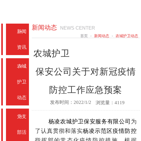
页
们
训
务
采
们
新闻动态
NEWS CENTER
新闻
-
-
首页
新闻动态
农城护卫动态
资讯
农城护卫
农城
保安公司关于对新冠疫情
护卫
防控工作应急预案
动态
发布时间：2022/1/2
浏览量：4119
党支
杨凌农城护卫保安服务有限公司
为
了认真贯彻和落实
杨凌示范区疫情防控
部活
指挥部的常态化疫情防控措施，根据